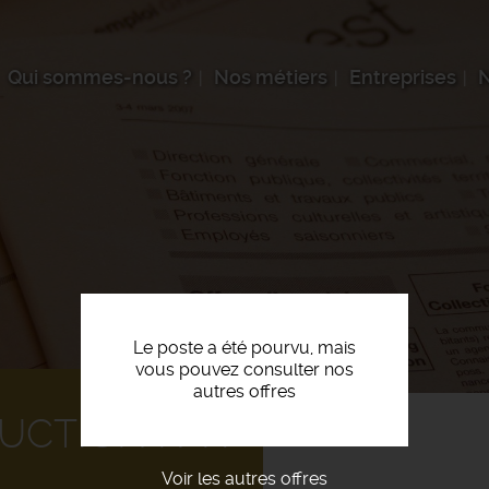
Qui sommes-nous ?
Nos métiers
Entreprises
N
Le poste a été pourvu, mais
vous pouvez consulter nos
autres offres
UCTION F/H
Voir les autres offres