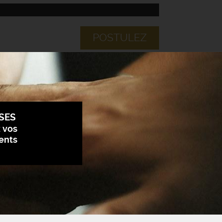
POSTULEZ
SES
z vos
ents