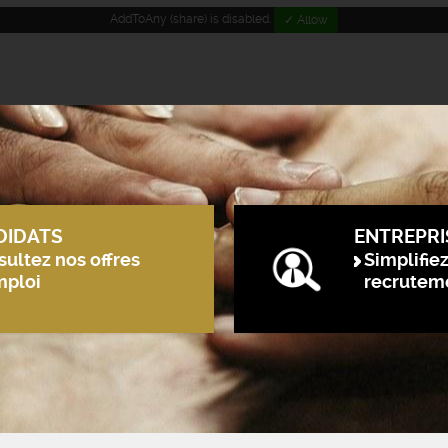
AddToAny (share) is disabled.
✓ Allow
DIDATS
ENTREPRI
ultez nos offres
Simplifie
mploi
recrutem