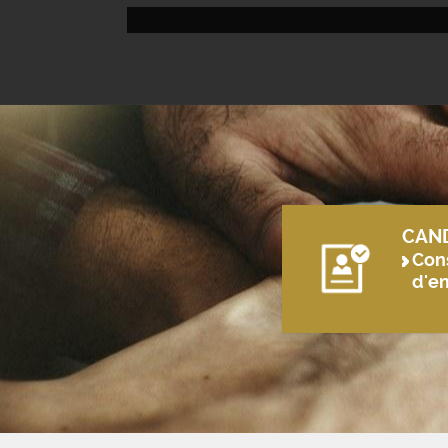
CAN
Cons
d'e