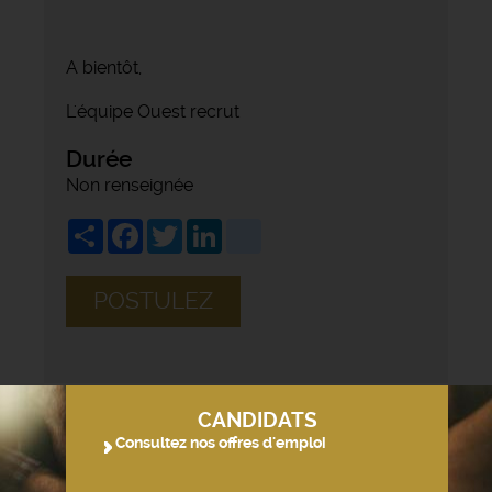
A bientôt,
L'équipe Ouest recrut
Durée
Non renseignée
Share
Facebook
Twitter
LinkedIn
viadeo
POSTULEZ
CANDIDATS
Consultez nos offres d'emploi