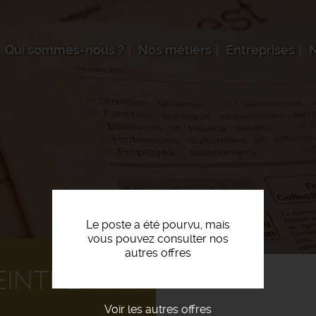
Qui sommes-nous ?
Nos métiers
Entreprises
N
Le poste a été pourvu, mais
vous pouvez consulter nos
autres offres
EINTRE F/H
Voir les autres offres