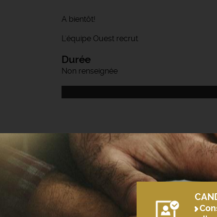
A bientôt!
L'équipe Ouest recrut
Durée
Non renseignée
CAN
Cons