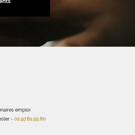
ents
naires emploi
ester -
02.97.82.55.80