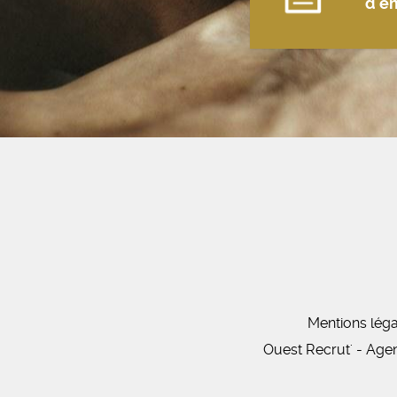
d'e
Mentions léga
Ouest Recrut' - Age