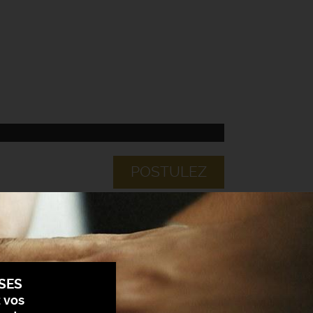
POSTULEZ
SES
z vos