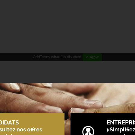
AddToAny (share) is disabled.
✓ Allow
DIDATS
ENTREPRI
ultez nos offres
Simplifie