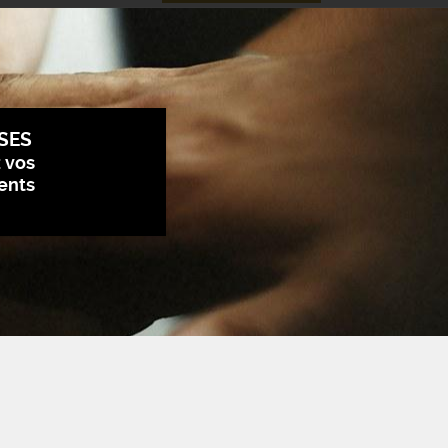
SES
z vos
ents