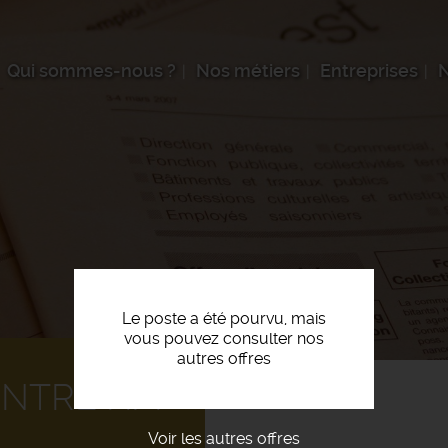
Qui sommes-nous ?
Nos métiers
Entreprises
N
Le poste a été pourvu, mais
vous pouvez consulter nos
autres offres
INTRE H/F
Voir les autres offres