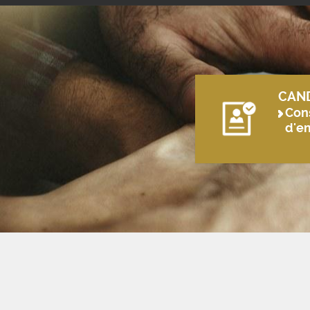
CAN
Cons
d'e