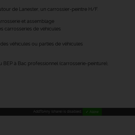
tour de Lanester, un carrossier-peintre H/F.
rosserie et assemblage
es carrosseries de véhicules
es véhicules ou parties de véhicules
 BEP à Bac professionnel (carrosserie-peinture),
AddToAny (share) is disabled.
✓ Allow