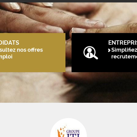
DIDATS
ENTREPRI
ultez nos offres
Simplifie
mploi
recrutem