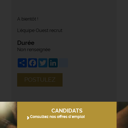
A bientôt !
L'équipe Ouest recrut
Durée
Non renseignée
Share
Facebook
Twitter
LinkedIn
viadeo
POSTULEZ
CANDIDATS
Consultez nos offres d'emploi