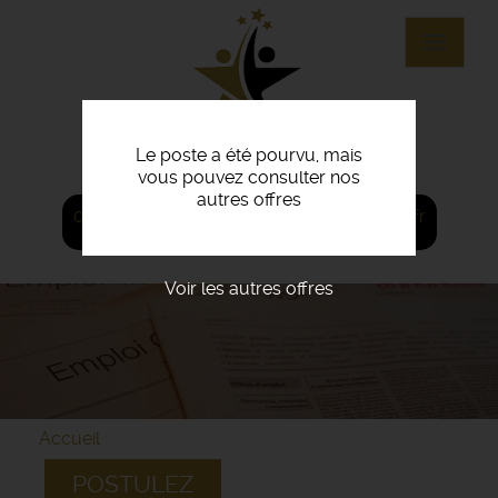
Aller
au
Toggle
contenu
navigat
principal
Le poste a été pourvu, mais
vous pouvez consulter nos
autres offres
02 97 82 55 80
agence@ouest-recrut.fr
Voir les autres offres
Accueil
POSTULEZ