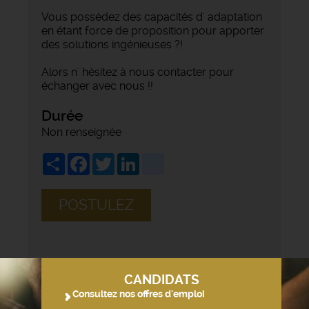
Vous possédez des capacités d' adaptation
en étant force de proposition pour apporter
des solutions ingénieuses ?!
Alors n' hésitez à nous contacter pour
échanger avec nous !!
Durée
Non renseignée
Share
Facebook
Twitter
LinkedIn
viadeo
POSTULEZ
CANDIDATS
Consultez nos offres d'emploi