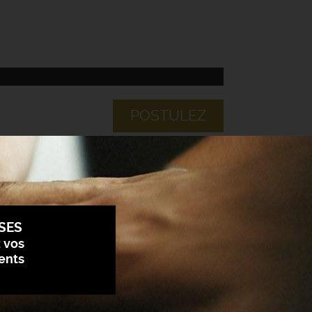
POSTULEZ
SES
z vos
ents