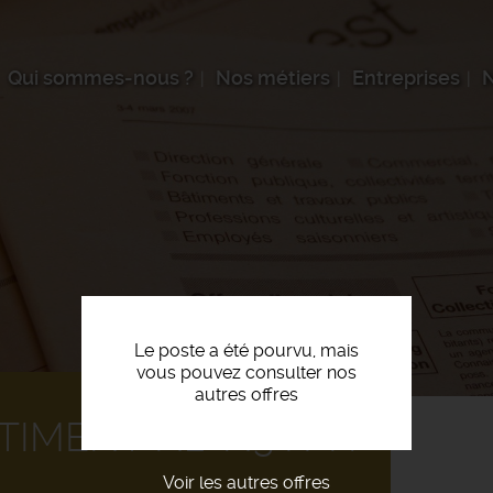
Qui sommes-nous ?
Nos métiers
Entreprises
N
Le poste a été pourvu, mais
vous pouvez consulter nos
autres offres
TIMENT N2-N3 F/H
Voir les autres offres