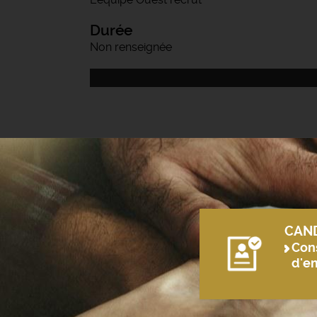
Durée
Non renseignée
CAN
Cons
d'e