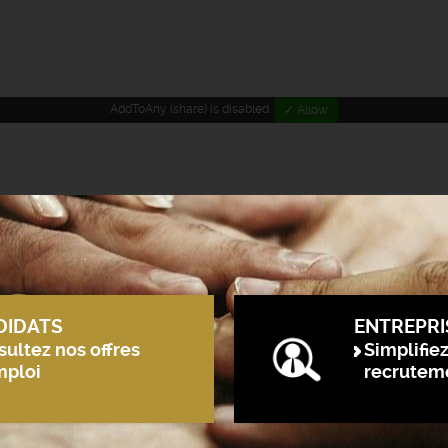
AddToAny (share) is disabled.
✓ Allow
DIDATS
ENTREPRI
ultez nos offres
Simplifie
mploi
recrutem