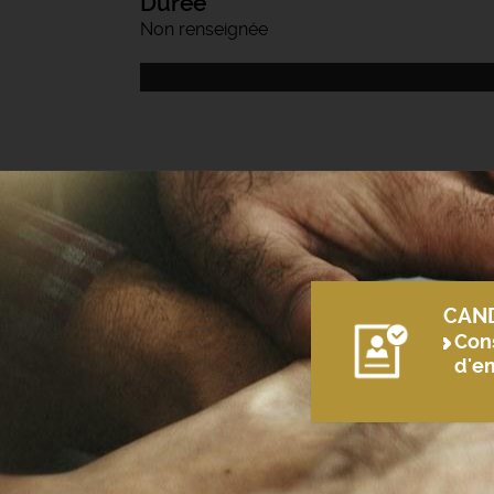
Durée
Non renseignée
CAN
Cons
d'e