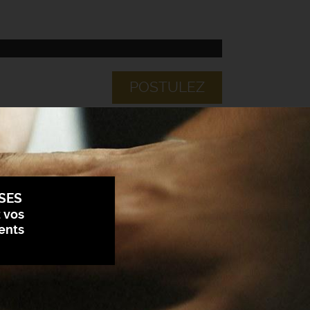
POSTULEZ
SES
z vos
ents