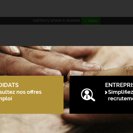
AddToAny (share) is disabled.
✓ Allow
DIDATS
ENTREPRI
ultez nos offres
Simplifie
mploi
recrutem