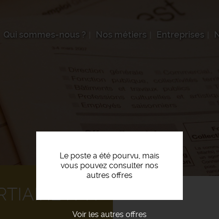
Qui sommes-nous ?
Nos métiers
Entreprises
N
Le poste a été pourvu, mais
vous pouvez consulter nos
autres offres
RTIAIRE F/H
Voir les autres offres