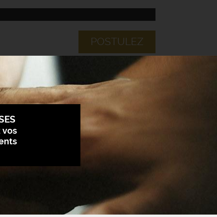
POSTULEZ
SES
z vos
ents