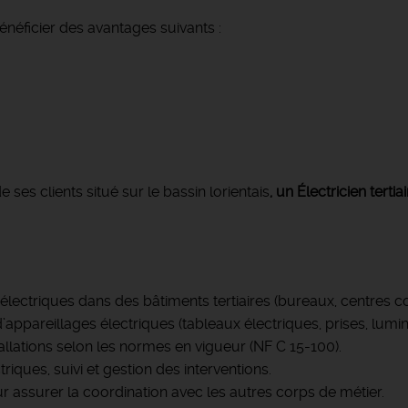
néficier des avantages suivants :
es clients situé sur le bassin lorientais
, un Électricien tert
lectriques dans des bâtiments tertiaires (bureaux, centres co
appareillages électriques (tableaux électriques, prises, lumin
tallations selon les normes en vigueur (NF C 15-100).
iques, suivi et gestion des interventions.
 assurer la coordination avec les autres corps de métier.