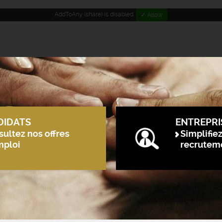
AddToAny (share) is disabled.
✓ Allow
DIDATS
ENTREPRI
ultez nos offres
Simplifie
mploi
recrutem