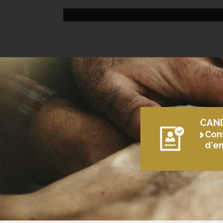
CAN
Cons
d'e