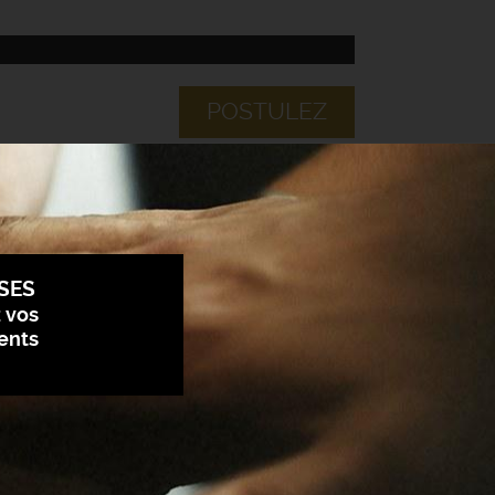
POSTULEZ
SES
z vos
ents