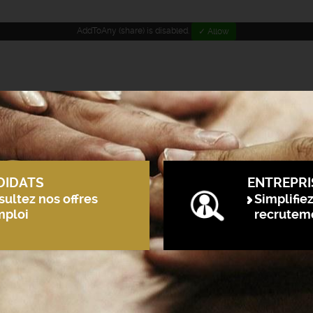
AddToAny (share) is disabled.
✓ Allow
DIDATS
ENTREPRI
ultez nos offres
Simplifie
mploi
recrutem