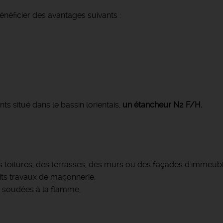
néficier des avantages suivants :
s situé dans le bassin lorientais,
un étancheur N2 F/H.
 des toitures, des terrasses, des murs ou des façades d'immeubl
its travaux de maçonnerie,
 soudées à la flamme,