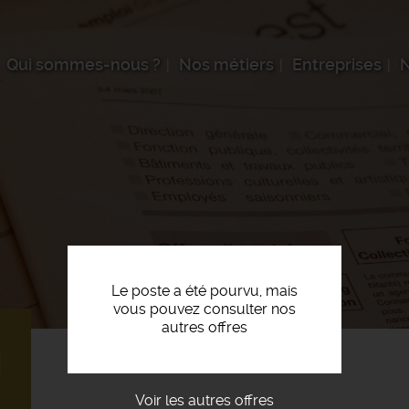
Qui sommes-nous ?
Nos métiers
Entreprises
N
Le poste a été pourvu, mais
vous pouvez consulter nos
autres offres
H
Voir les autres offres