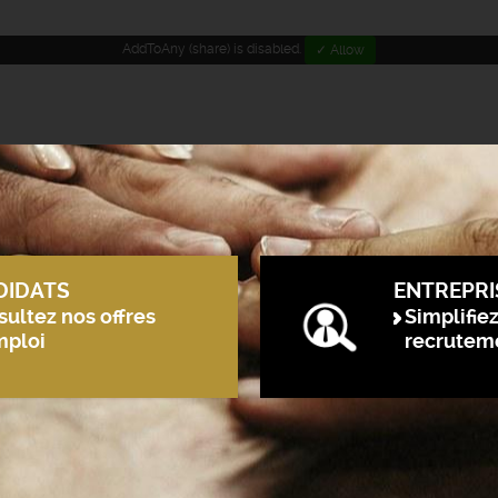
AddToAny (share) is disabled.
✓ Allow
DIDATS
ENTREPRI
ultez nos offres
Simplifie
mploi
recrutem