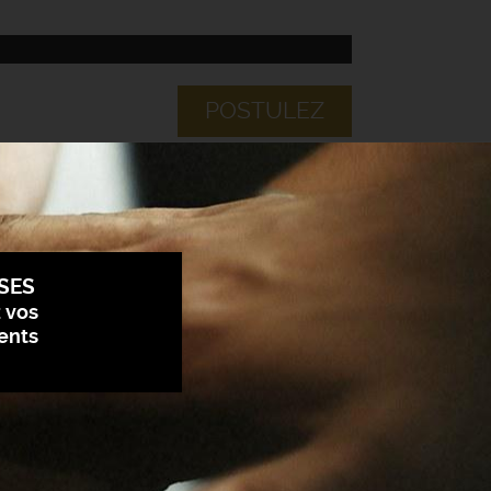
POSTULEZ
SES
z vos
ents