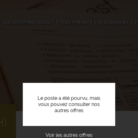
Qui sommes-nous ?
Nos métiers
Entreprises
N
Le poste a été pourvu, mais
vous pouvez consulter nos
autres offres
H)
Voir les autres offres