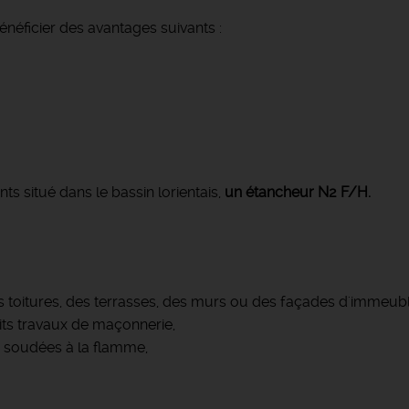
néficier des avantages suivants :
s situé dans le bassin lorientais,
un étancheur N2 F/H.
 des toitures, des terrasses, des murs ou des façades d'immeubl
its travaux de maçonnerie,
 soudées à la flamme,