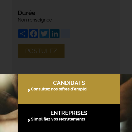
Durée
Non renseignée
Share
Facebook
Twitter
LinkedIn
viadeo
POSTULEZ
CANDIDATS
Consultez nos offres d'emploi
ENTREPRISES
Simplifiez vos recrutements