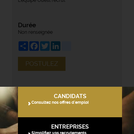
L'équipe Ouest recrut
Durée
Non renseignée
Share
Facebook
Twitter
LinkedIn
viadeo
POSTULEZ
CANDIDATS
Consultez nos offres d'emploi
ENTREPRISES
Simplifiez vos recrutements