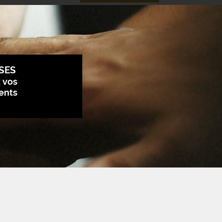
SES
z vos
ents