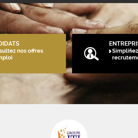
DIDATS
ENTREPRI
ultez nos offres
Simplifie
mploi
recrutem