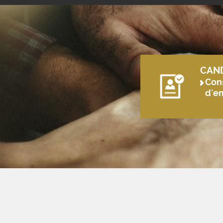
CAN
Cons
d'e