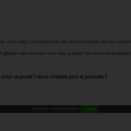
, vous avez connaissance des marchandises, de leur implanta
t gestion des priorités sont des qualités qui vous caractérisen
ur ce poste ? Alors n'hésitez plus et postulez !!
AddToAny (share) is disabled.
✓ Allow