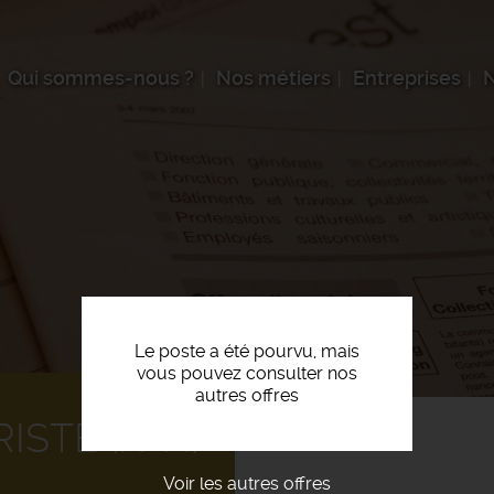
Qui sommes-nous ?
Nos métiers
Entreprises
N
Le poste a été pourvu, mais
vous pouvez consulter nos
autres offres
ISTE (F/H)
Voir les autres offres