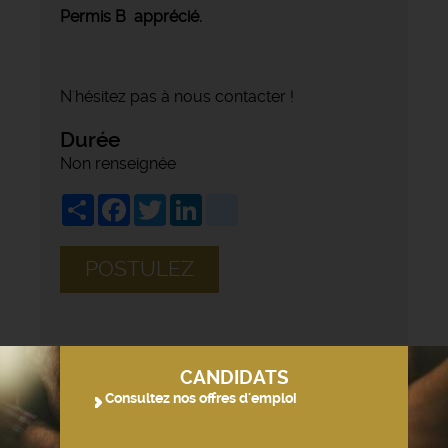
Permis B apprécié.
N'hésitez pas à nous contacter !
Durée
Non renseignée
Share
Facebook
Twitter
LinkedIn
viadeo
POSTULEZ
CANDIDATS
Consultez nos offres d'emploi