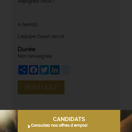
Rejoignez-nous !
A bientôt,
L'équipe Ouest recrut
Durée
Non renseignée
Share
Facebook
Twitter
LinkedIn
viadeo
POSTULEZ
CANDIDATS
Consultez nos offres d'emploi