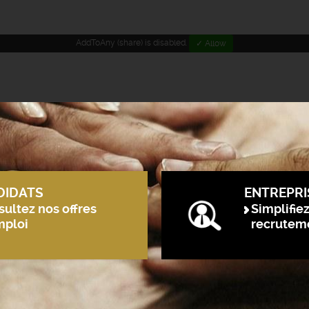
AddToAny (share) is disabled.
✓ Allow
DIDATS
ENTREPRI
ultez nos offres
Simplifie
mploi
recrutem