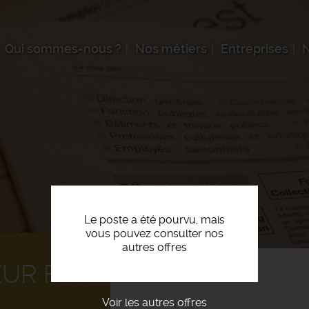
Qui sommes-nous ?
Nos métiers
Entreprises
N
Le poste a été pourvu, mais
vous pouvez consulter nos
autres offres
EUR F/H
Voir les autres offres