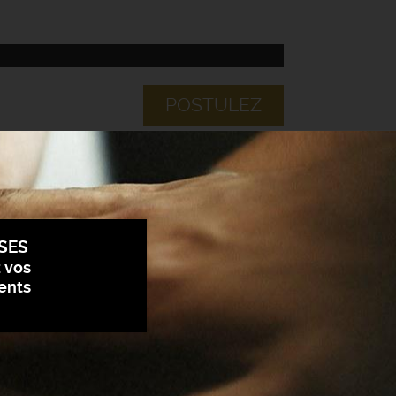
POSTULEZ
SES
z vos
ents