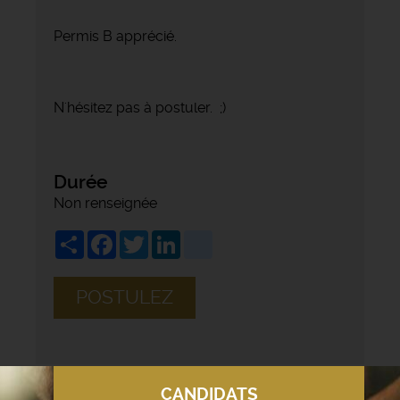
Permis B apprécié.
N'hésitez pas à postuler. ;)
Durée
Non renseignée
Share
Facebook
Twitter
LinkedIn
viadeo
POSTULEZ
CANDIDATS