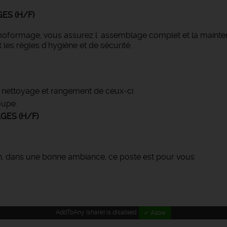
ES (H/F)
ormage, vous assurez l' assemblage complet et la maintenan
les règles d'hygiène et de sécurité.
ge, nettoyage et rangement de ceux-ci
oupe.
GES (H/F)
ain, dans une bonne ambiance, ce poste est pour vous
AddToAny (share) is disabled.
✓ Allow