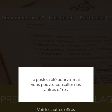
Qui sommes-nous ?
Nos métiers
Entreprises
N
Le poste a été pourvu, mais
vous pouvez consulter nos
autres offres
 PREPARATRICE OUTILLA
Voir les autres offres