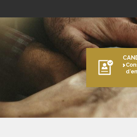
CAN
Cons
d'e