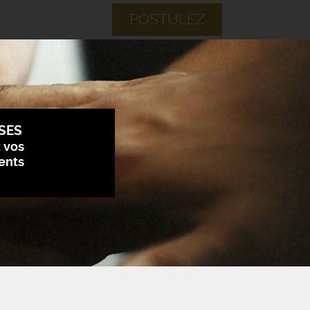
POSTULEZ
SES
z vos
ents