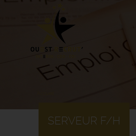
Aller
au
contenu
principal
Accueil
SERVEUR F/H