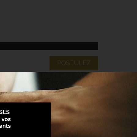
POSTULEZ
SES
z vos
ents