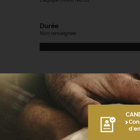
Durée
Non renseignée
CAN
Cons
d'e