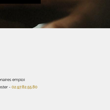
naires emploi
ester -
02.97.82.55.80