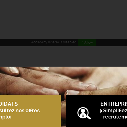
AddToAny (share) is disabled.
✓ Allow
DIDATS
ENTREPRI
ultez nos offres
Simplifie
mploi
recrutem