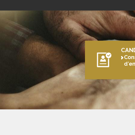
CAN
Cons
d'e