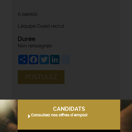
A bientôt,
L'équipe Ouest recrut
Durée
Non renseignée
Share
Facebook
Twitter
LinkedIn
viadeo
POSTULEZ
CANDIDATS
Consultez nos offres d'emploi