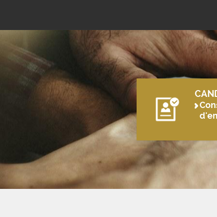
CAN
Cons
d'e