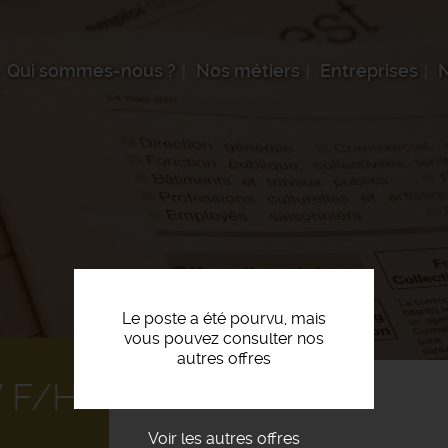
Qui sommes-nous ?
Nos métiers
Entreprises
N
Le poste a été pourvu, mais
vous pouvez consulter nos
autres offres
 F/H
Voir les autres offres