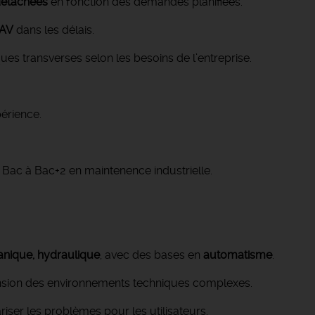
détachées
en fonction des demandes planifiées.
SAV
dans les délais.
ques transverses selon les besoins de l’entreprise.
périence.
 Bac à Bac+2 en maintenence industrielle.
canique, hydraulique
, avec des bases en
automatisme
.
sion des environnements techniques complexes.
riser les problèmes pour les utilisateurs.