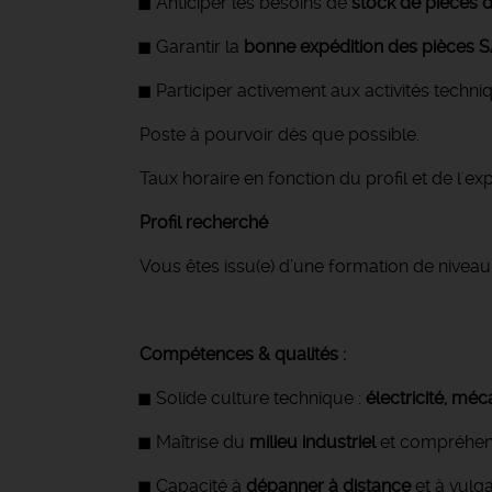
Anticiper les besoins de
stock de pièces 
Garantir la
bonne expédition des pièces 
Participer activement aux activités techni
Poste à pourvoir dès que possible.
Taux horaire en fonction du profil et de l'ex
Profil recherché
Vous êtes issu(e) d’une formation de niveau
Compétences & qualités :
Solide culture technique :
électricité, mé
Maîtrise du
milieu industriel
et compréhen
Capacité à
dépanner à distance
et à vulga