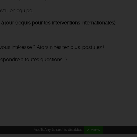
avail en équipe.
à jour (requis pour les interventions internationales).
vous intéresse ? Alors n'hésitez plus, postulez !
répondre à toutes questions. :)
AddToAny (share) is disabled.
✓ Allow