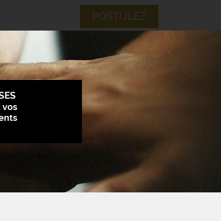
POSTULEZ
SES
z vos
ents